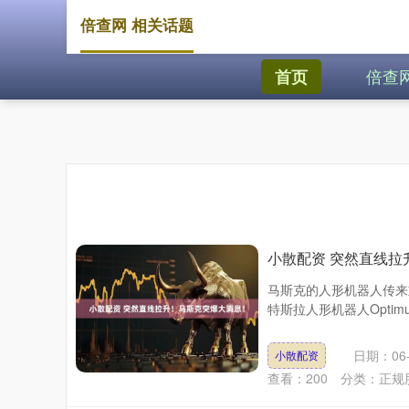
倍查网 相关话题
倍查
首页
小散配资 突然直线拉
马斯克的人形机器人传来
特斯拉人形机器人Optim
日期：06-
小散配资
查看：
200
分类：
正规