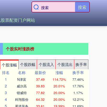
搜索
规股票配资门户网站
个股实时涨跌榜
个股跌幅
个股流入
个股流出
换手率
个股涨幅
排名
名称
最新价
涨幅
换手率
1
N津富
37.49
114.72%
77.46%
2
威尔高
39.83
20.01%
17.76%
3
锴威特
77.82
20.00%
1.17%
4
科翔股份
64.32
20.00%
12.21%
5
蜀道装备
33.61
19.99%
11.69%