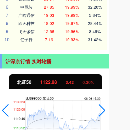
6
中巨芯
27.85
19.99%
32.20%
7
广哈通信
19.03
19.99%
5.84%
8
欣天科技
18.02
19.97%
28.44%
9
飞天诚信
12.56
19.96%
8.49%
10
任子行
7.16
19.93%
31.42%
沪深京行情 实时轮播
北证50
1122.88
创业
3.42
0.30%