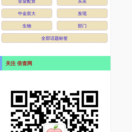
亚金配资
东吴
中金宸大
发现
生物
部门
全部话题标签
关注 倍查网