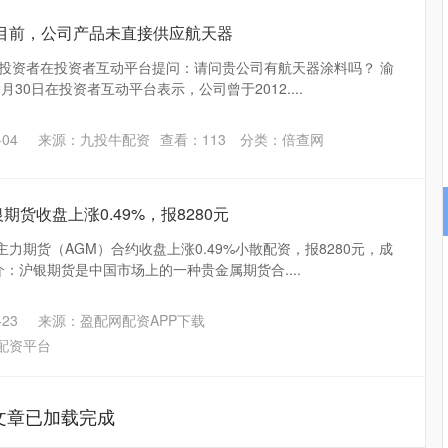
：目前，公司产品未直接供应航天器
有投资者在投资者互动平台提问：请问贵公司有航天器涂料吗？ 渝
12月30日在投资者互动平台表示，公司曾于2012....
04
来源：九投牛配资
查看：
113
分类：
倍查网
期货收盘上涨0.49%，报8280元
主力期货（AGM）合约收盘上涨0.49%小散配资，报8280元，成
简介：沪银期货是中国市场上的一种贵金属期货合....
沪深300
4651.31
.24%
-6.85
-0.15%
23
来源：盈配网配资APP下载
配资平台
文章已加载完成