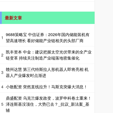
最新文章
9688策略宝 中信证券：2026年国内储能装机有
1
望高速增长 看好储能产业链相关的头部厂商
凯丰资本 中金：建议把握太空光伏带来的全产业
2
链变革 持续关注制造产业端落地密集催化
赣州达慧 第三代特斯拉人形机器人即将亮相 机
3
器人产业爆发时点渐进
小散配资 突然直线拉升！马斯克突爆大消息！
4
鼎盛配资 乌克兰爆发政变，波罗申科卷土重来！
泽连斯基没顶住，大势已去？_抗议_新法案_基
5
辅