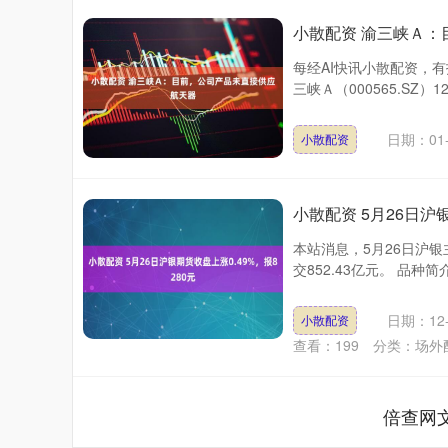
小散配资 渝三峡Ａ
每经AI快讯小散配资，
三峡Ａ（000565.SZ）
日期：01-
小散配资
小散配资 5月26日沪银
本站消息，5月26日沪银
交852.43亿元。 品种
深证成指
14110.12
.92
0.57%
-34.08
-0
日期：12-
小散配资
查看：
199
分类：
场外
倍查网