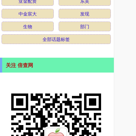
亚金配资
东吴
中金宸大
发现
生物
部门
全部话题标签
关注 倍查网