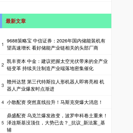
最新文章
9688策略宝 中信证券：2026年国内储能装机有
1
望高速增长 看好储能产业链相关的头部厂商
凯丰资本 中金：建议把握太空光伏带来的全产业
2
链变革 持续关注制造产业端落地密集催化
赣州达慧 第三代特斯拉人形机器人即将亮相 机
3
器人产业爆发时点渐进
小散配资 突然直线拉升！马斯克突爆大消息！
4
鼎盛配资 乌克兰爆发政变，波罗申科卷土重来！
泽连斯基没顶住，大势已去？_抗议_新法案_基
5
辅