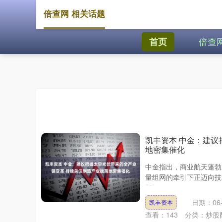
倍查网 相关话题
倍查
首页
凯丰资本 中金：建议
地密集催化
中金指出，商业航天蓬勃
量组网的牵引下正迈向技
部....
日期：06-
凯丰资本
查看：
143
分类：
炒股