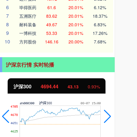
6
毕得医药
61.6
20.01%
6.12%
7
五洲医疗
83.62
20.01%
18.37%
8
耐科装备
49.67
20.01%
6.83%
9
一博科技
53.33
20.01%
17.26%
10
方邦股份
146.16
20.00%
7.68%
沪深京行情 实时轮播
沪深300
4694.44
北证
43.13
0.93%