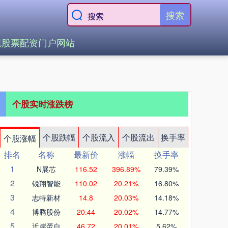
搜索
规股票配资门户网站
个股实时涨跌榜
个股跌幅
个股流入
个股流出
换手率
个股涨幅
排名
名称
最新价
涨幅
换手率
1
N展芯
116.52
396.89%
79.39%
2
锐翔智能
110.02
20.21%
16.80%
3
志特新材
14.8
20.03%
14.18%
4
博腾股份
20.44
20.02%
14.77%
5
近岸蛋白
46.72
20.01%
5.62%