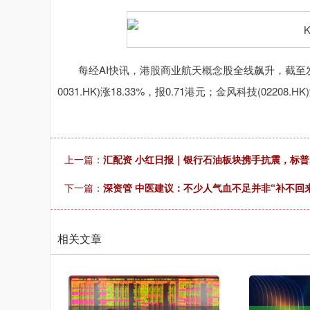
上证指数
3878.92
00
-0.35%
0.49
0.0
每经AI快讯，港股商业航天概念股全线飙升，截至发稿，亚太卫
0031.HK)涨18.33%，报0.71港元；金风科技(02208.HK
上一篇：
汇配资 小红日报｜银行石油板块携手抗震，标普A股
下一篇：
深资管 中医建议：不少人气血不足并非“补不回
相关文章