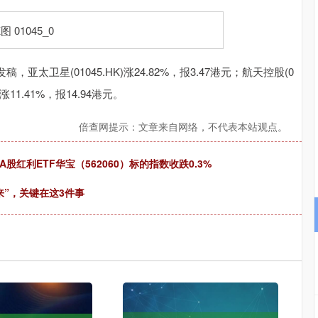
深证成指
14070.78
1%
-73.43
-0.52%
星(01045.HK)涨24.82%，报3.47港元；航天控股(0
)涨11.41%，报14.94港元。
倍查网提示：文章来自网络，不代表本站观点。
红利ETF华宝（562060）标的指数收跌0.3%
来”，关键在这3件事