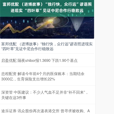
富邦优配 （进博故事）“独行快，众行远”谚语照进现实
“四叶草”见证中尼合作行稳致远
启盈优配 隔夜shibor报1.3690 下跌1.90个基点
忠程配资 解读今年前4个月的医保账本：当期结余
3000亿，生育保险支出增长22%
深资管 中医建议：不少人气血不足并非“补不回来”，
关键在这3件事
途乐证券 讯众股份再次递表港交所 曾寻求被收购、A