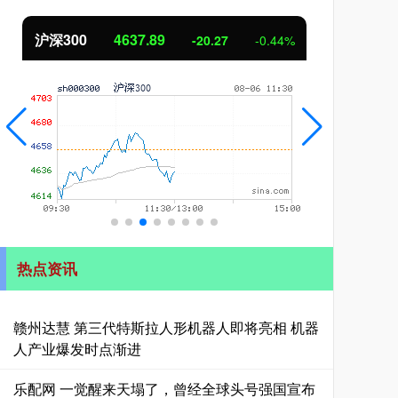
沪深300
4637.89
北
-20.27
-0.44%
热点资讯
赣州达慧 第三代特斯拉人形机器人即将亮相 机器
人产业爆发时点渐进
乐配网 一觉醒来天塌了，曾经全球头号强国宣布