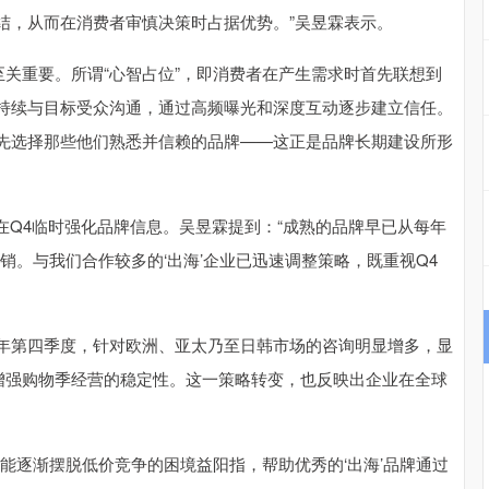
结，从而在消费者审慎决策时占据优势。”吴昱霖表示。
关重要。所谓“心智占位”，即消费者在产生需求时首先联想到
持续与目标受众沟通，通过高频曝光和深度互动逐步建立信任。
先选择那些他们熟悉并信赖的品牌——这正是品牌长期建设所形
Q4临时强化品牌信息。吴昱霖提到：“成熟的品牌早已从每年
销。与我们合作较多的‘出海’企业已迅速调整策略，既重视Q4
第四季度，针对欧洲、亚太乃至日韩市场的咨询明显增多，显
、增强购物季经营的稳定性。这一策略转变，也反映出企业在全球
逐渐摆脱低价竞争的困境益阳指，帮助优秀的‘出海’品牌通过