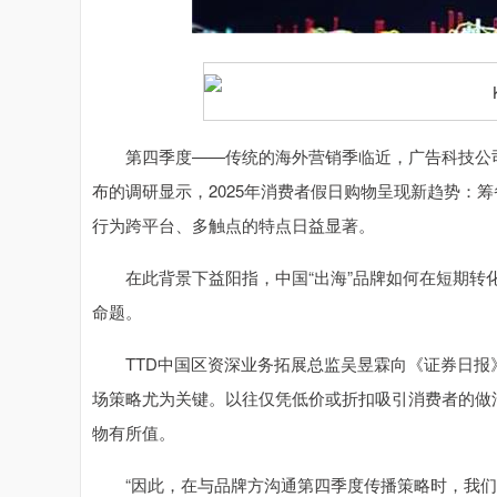
深证成指
14311.01
.68
1.02%
200.89
1
第四季度——传统的海外营销季临近，广告科技公司The T
布的调研显示，2025年消费者假日购物呈现新趋势：
行为跨平台、多触点的特点日益显著。
在此背景下益阳指，中国“出海”品牌如何在短期转化
命题。
TTD中国区资深业务拓展总监吴昱霖向《证券日报》
场策略尤为关键。以往仅凭低价或折扣吸引消费者的做
物有所值。
“因此，在与品牌方沟通第四季度传播策略时，我们