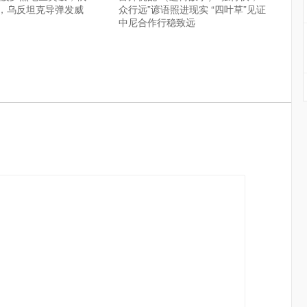
，乌反坦克导弹发威
众行远”谚语照进现实 “四叶草”见证
中尼合作行稳致远