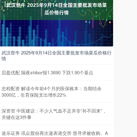
武汉世牛 2025年9月14日全国主要批发市场菜瓜价格行
情
启盈优配 隔夜shibor报1.3690 下跌1.90个基点
忠程配资 解读今年前4个月的医保账本：当期结余
3000亿，生育保险支出增长22%
深资管 中医建议：不少人气血不足并非“补不回来”，
关键在这3件事
途乐证券 讯众股份再次递表港交所 曾寻求被收购、A