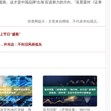
路。这才是中国品牌‘出海’应该努力的方向。”吴昱霖对《证券
倍查网提示：文章来自网络，不代表本站观点。
上节日“盛装”
骂，许光达：不向旧风俗低头
扎波罗热地区突破，俄
富邦优配 （进博故事）“独行快，