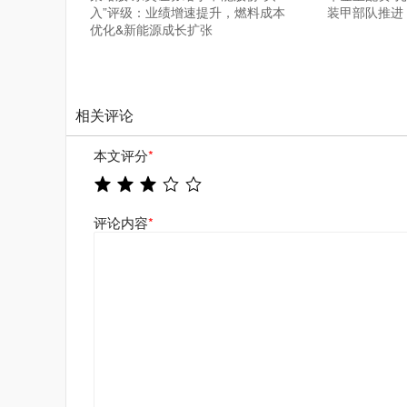
入”评级：业绩增速提升，燃料成本
装甲部队推进
优化&新能源成长扩张
相关评论
本文评分
*
评论内容
*