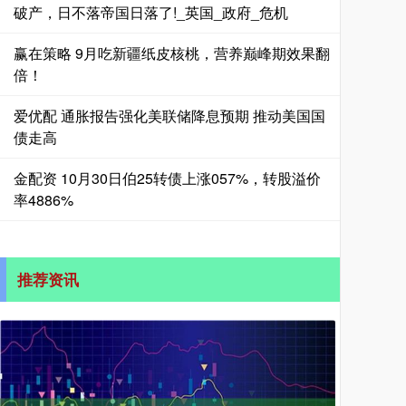
破产，日不落帝国日落了!_英国_政府_危机
赢在策略 9月吃新疆纸皮核桃，营养巅峰期效果翻
倍！
爱优配 通胀报告强化美联储降息预期 推动美国国
债走高
金配资 10月30日伯25转债上涨057%，转股溢价
率4886%
推荐资讯