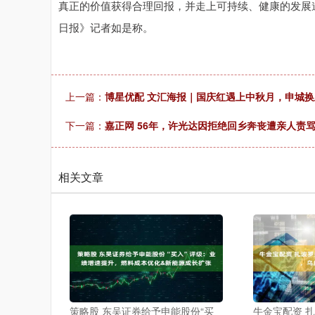
真正的价值获得合理回报，并走上可持续、健康的发展道
日报》记者如是称。
上一篇：
博星优配 文汇海报｜国庆红遇上中秋月，申城换
下一篇：
嘉正网 56年，许光达因拒绝回乡奔丧遭亲人责
相关文章
策略股 东吴证券给予申能股份“买
牛金宝配资 