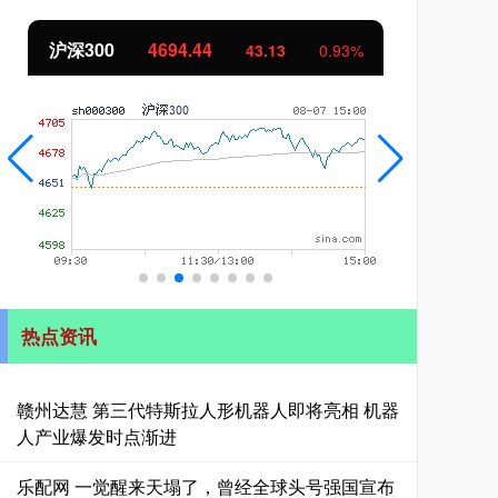
北证50
1134.24
创
11.37
1.01%
热点资讯
赣州达慧 第三代特斯拉人形机器人即将亮相 机器
人产业爆发时点渐进
乐配网 一觉醒来天塌了，曾经全球头号强国宣布